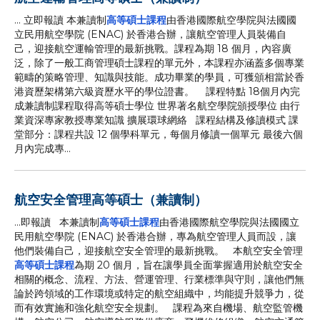
... 立即報讀 本兼讀制
高等碩士課程
由香港國際航空學院與法國國
立民用航空學院 (ENAC) 於香港合辦，讓航空管理人員裝備自
己，迎接航空運輸管理的最新挑戰。課程為期 18 個月，內容廣
泛，除了一般工商管理碩士課程的單元外，本課程亦涵蓋多個專業
範疇的策略管理、知識與技能。成功畢業的學員，可獲頒相當於香
港資歷架構第六級資歷水平的學位證書。 課程特點 18個月內完
成兼讀制課程取得高等碩士學位 世界著名航空學院頒授學位 由行
業資深專家教授專業知識 擴展環球網絡 課程結構及修讀模式 課
堂部分：課程共設 12 個學科單元，每個月修讀一個單元 最後六個
月內完成專...
航空安全管理高等碩士（兼讀制）
...即報讀 本兼讀制
高等碩士課程
由香港國際航空學院與法國國立
民用航空學院 (ENAC) 於香港合辦，專為航空管理人員而設，讓
他們裝備自己，迎接航空安全管理的最新挑戰。 本航空安全管理
高等碩士課程
為期 20 個月，旨在讓學員全面掌握適用於航空安全
相關的概念、流程、方法、營運管理、行業標準與守則，讓他們無
論於跨領域的工作環境或特定的航空組織中，均能提升競爭力，從
而有效實施和強化航空安全規劃。 課程為來自機場、航空監管機