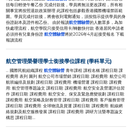
括每日輕便午餐乙份 完成付款後，學員將無法更改課程，所有相
關事宜將按照退款政策辦理 此課程包括參觀香港國際機場禁區範
圍。學員完成付款後，將會收到電郵通知，須按指示提供學員的身
份證副本及證件相乙份。 由於報讀
航空體驗營
的人數眾多，為加
快處理流程，航空學院只接受信用卡/轉數快付款 香港居民申請者
必須持有兒童身份證
航空體驗營
將於2026年4月起接受報名 下載
報讀流程
航空管理榮譽理學士銜接學位課程 (學科單元)
... 國際民航組織課程
航空體驗營
青年課程 課程名稱 課程日期 課
程費用 表列 圖列 航空公司市場營銷 課程日期: 課程費用: 航空公司
航班編排及規劃 課程日期: 課程費用: 機場營運 課程日期: 課程費
用: 航空管理專題論文 課程日期: 課程費用: 航空安全及營運評估習
作 課程日期: 課程費用: 航空安全、保安及緊急應變規劃 課程日期:
課程費用: 航空策略及財務管理 課程日期: 課程費用: 客戶服務管理
課程日期: 課程費用: 全球物流及貨運 課程日期: 課程費用: 航線網
絡規劃及航空服務發展 課程日期: 課程費用: 調研方法暨專題論文
構思 課程日期:...