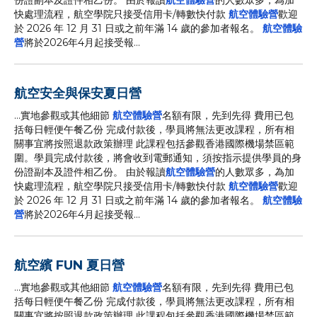
份證副本及證件相乙份。 由於報讀
航空體驗營
的人數眾多，為加
快處理流程，航空學院只接受信用卡/轉數快付款
航空體驗營
歡迎
於 2026 年 12 月 31 日或之前年滿 14 歲的參加者報名。
航空體驗
營
將於2026年4月起接受報...
航空安全與保安夏日營
...實地參觀或其他細節
航空體驗營
名額有限，先到先得 費用已包
括每日輕便午餐乙份 完成付款後，學員將無法更改課程，所有相
關事宜將按照退款政策辦理 此課程包括參觀香港國際機場禁區範
圍。學員完成付款後，將會收到電郵通知，須按指示提供學員的身
份證副本及證件相乙份。 由於報讀
航空體驗營
的人數眾多，為加
快處理流程，航空學院只接受信用卡/轉數快付款
航空體驗營
歡迎
於 2026 年 12 月 31 日或之前年滿 14 歲的參加者報名。
航空體驗
營
將於2026年4月起接受報...
航空繽 FUN 夏日營
...實地參觀或其他細節
航空體驗營
名額有限，先到先得 費用已包
括每日輕便午餐乙份 完成付款後，學員將無法更改課程，所有相
關事宜將按照退款政策辦理 此課程包括參觀香港國際機場禁區範