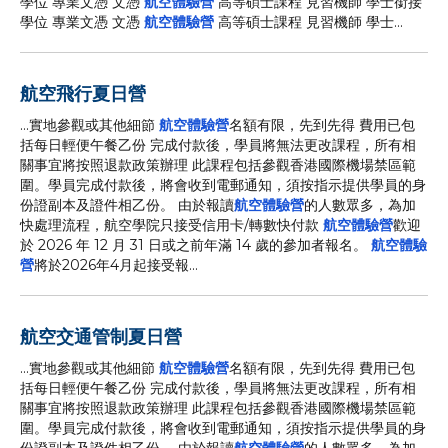
學位 專業文憑 文憑
航空體驗營
高等碩士課程 見習機師 學士銜接
學位 專業文憑 文憑
航空體驗營
高等碩士課程 見習機師 學士...
航空飛行夏日營
...實地參觀或其他細節
航空體驗營
名額有限，先到先得 費用已包
括每日輕便午餐乙份 完成付款後，學員將無法更改課程，所有相
關事宜將按照退款政策辦理 此課程包括參觀香港國際機場禁區範
圍。學員完成付款後，將會收到電郵通知，須按指示提供學員的身
份證副本及證件相乙份。 由於報讀
航空體驗營
的人數眾多，為加
快處理流程，航空學院只接受信用卡/轉數快付款
航空體驗營
歡迎
於 2026 年 12 月 31 日或之前年滿 14 歲的參加者報名。
航空體驗
營
將於2026年4月起接受報...
航空交通管制夏日營
...實地參觀或其他細節
航空體驗營
名額有限，先到先得 費用已包
括每日輕便午餐乙份 完成付款後，學員將無法更改課程，所有相
關事宜將按照退款政策辦理 此課程包括參觀香港國際機場禁區範
圍。學員完成付款後，將會收到電郵通知，須按指示提供學員的身