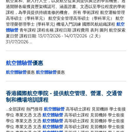
航空業和、新入行人士，以及航空從業員提供廣泛的學習機會。透
過開辦各級獲資歷架構認可、涵蓋證書、文憑以至學位程度的學術
課程，為學員提供持續進修的機會。 所有 學術課程 航空運輸管理
高等碩士（學科單元） 航空安全管理高等碩士（學科單元） 航空
管理榮譽理學士 (學科單元) 機場入門訓練 國際民航組織課程
航空
體驗營
青年課程 課程名稱 課程日期 課程費用 表列 圖列 航空探索
夏日營 課程日期: 13/07/2026 - 14/07/2026（2 天）
31/07/2026 ...
航空體驗營
優惠
航空體驗營
優惠
航空體驗營
優惠
香港國際航空學院 - 提供航空管理、營運、交通管
制和機場培訓課程
...全部課程 熱門搜尋
航空體驗營
高等碩士課程 見習機師 學士銜接
學位 專業文憑 文憑
航空體驗營
高等碩士課程 見習機師 學士銜接
學位 專業文憑 文憑
航空體驗營
高等碩士課程 見習機師 學士銜接
學位 專業文憑 文憑
航空體驗營
高等碩士課程 見習機師 學士銜接