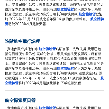
圍。學員完成付款後，將會收到電郵通知，須按指示提供學員的身
份證副本及證件相乙份。 由於報讀
航空體驗營
的人數眾多，為加
快處理流程，航空學院只接受信用卡/轉數快付款
航空體驗營
歡迎
於 2026 年 12 月 31 日或之前年滿 14 歲的參加者報名。
航空體驗
營
將於2026年4月起接受報...
進階航空飛行課程
...實地參觀或其他細節
航空體驗營
名額有限，先到先得 費用已包
括每日輕便午餐乙份 完成付款後，學員將無法更改課程，所有相
關事宜將按照退款政策辦理 此課程包括參觀香港國際機場禁區範
圍。學員完成付款後，將會收到電郵通知，須按指示提供學員的身
份證副本及證件相乙份。 由於報讀
航空體驗營
的人數眾多，為加
快處理流程，航空學院只接受信用卡/轉數快付款 進階航空飛行課
程歡迎於 2026 年 12 月 31 日或之前年滿 17 歲的參加者報名。
航
空體驗營
將於2026年4月起接受報名 下載報讀流程
航空探索夏日營
...實地參觀或其他細節
航空體驗營
名額有限，先到先得 費用已包