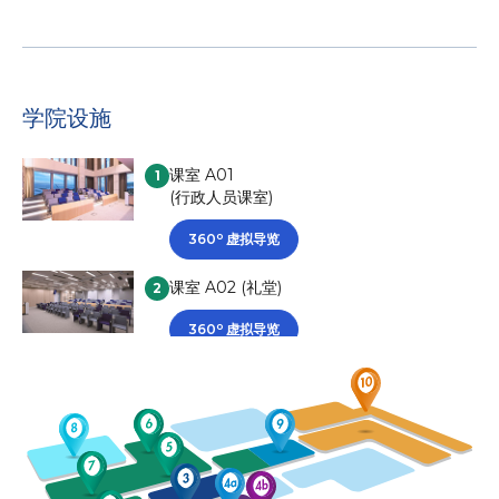
学院设施
课室 A01
1
(行政人员课室)
o
360
虚拟导览
课室 A02 (礼堂)
2
o
360
虚拟导览
空中交通管制模拟训练
3
飞行模拟器
4a
飞机牵引车模拟器
4b